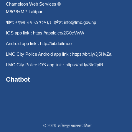
M8G8+MP Lalitpur
फोन: +९७७ ०१ ५४२२५६३ इमेल:
info@lmc.gov.np
IOS app link :
https://apple.co/2G0cVwW
Android app link :
http://bit.do/lmco
LMC City Police Android app link :
https://bit.ly/3j5HvZa
LMC City Police IOS app link :
https://bit.ly/3te2ptR
Chatbot
© 2026 ललितपुर महानगरपालिका