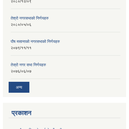
२०८०/१२/०९
तेश्रो नगरसभाको निर्णयहरु
२०८०/०५/०६
पाैष मसान्तको नगरसभाको निर्णयहरु
२०७९/११/११
तेस्रो नगर सभा निर्णयहरु
२०७६/०६/०७
अन्य
प्रकाशन