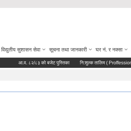
विद्युतीय सुशासन सेवा
सूचना तथा जानकारी
घर नं. र नक्सा
आ.व. ८२/८३ को बजेट पुस्तिका
नि:शुल्क तालिम ( Proffessiona