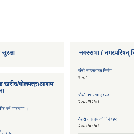
सुरक्षा
नगरसभा / नगरपरिषद् नि
पाँचौ नगरसभाका निर्णय
२०८१
िक खरीद/बोलपत्र/आशय
ना
चौथो नगरसभा २०८०
२०८०/१२/०९
द गर्ने सम्बन्धमा ।
तेश्रो नगरसभाको निर्णयहरु
२०८०/०५/०६
े सम्बन्धमा