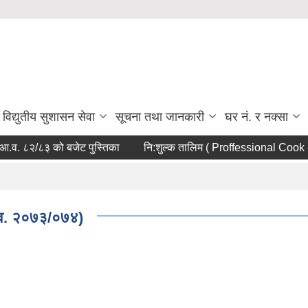
विद्युतीय सुशासन सेवा
सूचना तथा जानकारी
घर नं. र नक्सा
व. ८२/८३ को बजेट पुस्तिका
नि:शुल्क तालिम ( Proffessional Cook - 
आ.व. २०७३/०७४)