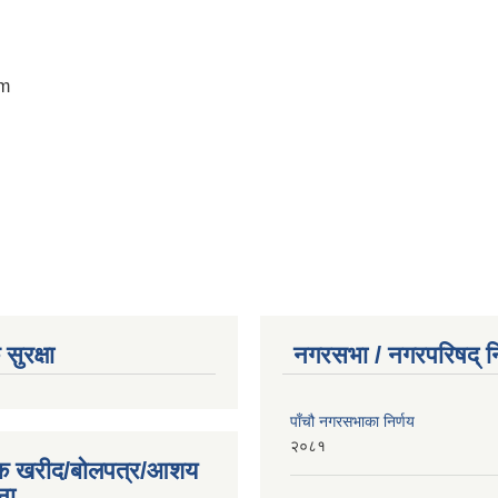
om
सुरक्षा
नगरसभा / नगरपरिषद् नि
पाँचौ नगरसभाका निर्णय
२०८१
िक खरीद/बोलपत्र/आशय
ना