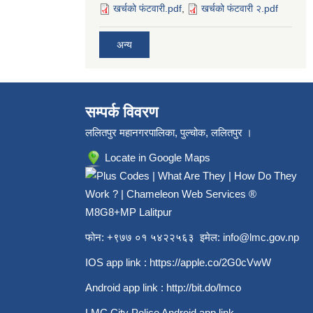
खर्चको फंटवारी.pdf
,
खर्चको फंटवारी २.pdf
अन्य
सम्पर्क विवरण
ललितपुर महानगरपालिका, पुल्चोक, ललितपुर ।
Locate in Google Maps
M8G8+MP Lalitpur
फोन: +९७७ ०१ ५४२२५६३ इमेल:
info@lmc.gov.np
IOS app link :
https://apple.co/2G0cVwW
Android app link :
http://bit.do/lmco
LMC City Police Android app link