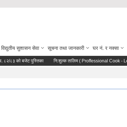
विद्युतीय सुशासन सेवा
सूचना तथा जानकारी
घर नं. र नक्सा
८२/८३ को बजेट पुस्तिका
नि:शुल्क तालिम ( Proffessional Cook - Lev