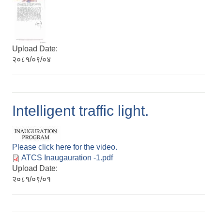
Environmental and Social Management Plan (ESMP) - OBA Introduction
Upload Date:
२०८१/०९/०४
Intelligent traffic light.
Please click here for the video.
ATCS Inaugauration -1.pdf
Upload Date:
२०८१/०९/०१